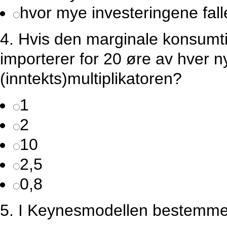
hvor mye investeringene fall
4.
Hvis den marginale konsumtil
importerer for 20 øre av hver ny
(inntekts)multiplikatoren?
1
2
10
2,5
0,8
5.
I Keynesmodellen bestemmes