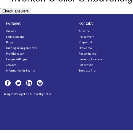
Check answers
Forlaget
Kontakt
Om oss
Ansatte
Skrivestipend
Personvern
Blogg
Kjøpsvilkår
Kurs og arrangementer
Skrive bok?
Profilhåndbok
For bokhandel
Ledige stillinger
Lærer og foreleser
Cookies
For presse
Information in English
Send oss filer
©
fagbokforlaget.no
Alle rettigheter.