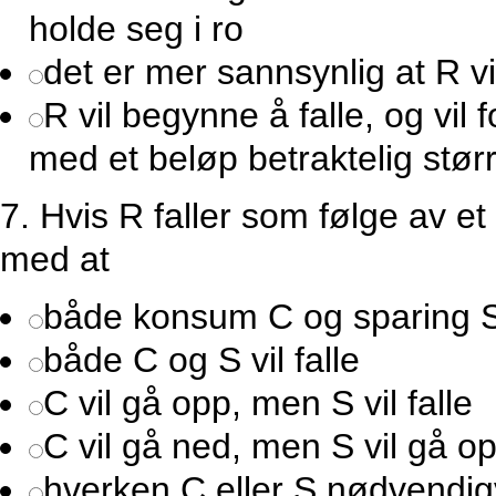
holde seg i ro
det er mer sannsynlig at R vil
R vil begynne å falle, og vil f
med et beløp betraktelig stør
7.
Hvis R faller som følge av et 
med at
både konsum C og sparing S
både C og S vil falle
C vil gå opp, men S vil falle
C vil gå ned, men S vil gå o
hverken C eller S nødvendigv