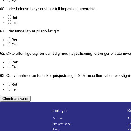
Feil
60. Indre balanse betyr at vi har full kapasitetsutnyttelse.
Rett
Feil
61. I det lange løp er prisnivået gitt.
Rett
Feil
62. Økte offentlige utgifter samtidig med nøytralisering fortrenger private inve
Rett
Feil
63. Om vi innfører en forsinket prisjustering i ISLM-modellen, vil en prisstign
Rett
Feil
Check answers
Forlaget
K
Om oss
An
Skrivestipend
Pe
Blogg
Kj