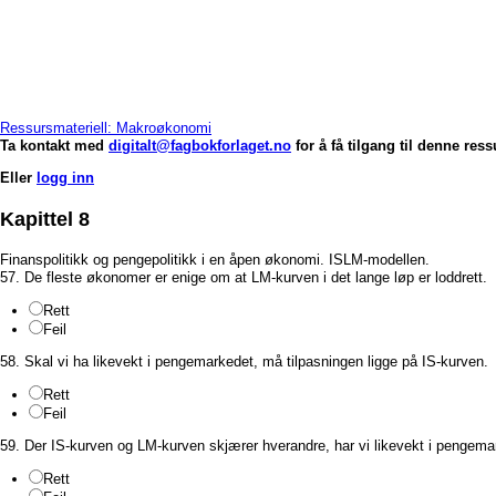
Ressursmateriell: Makroøkonomi
Ta kontakt med
digitalt@fagbokforlaget.no
for å få tilgang til denne res
Eller
logg inn
Kapittel 8
Finanspolitikk og pengepolitikk i en åpen økonomi. ISLM-modellen.
57. De fleste økonomer er enige om at LM-kurven i det lange løp er loddrett.
Rett
Feil
58. Skal vi ha likevekt i pengemarkedet, må tilpasningen ligge på IS-kurven.
Rett
Feil
59. Der IS-kurven og LM-kurven skjærer hverandre, har vi likevekt i pengem
Rett