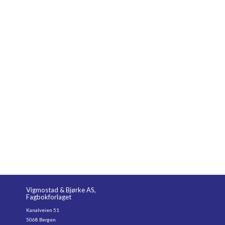
Vigmostad & Bjørke AS,
Fagbokforlaget
Kanalveien 51
5068 Bergen