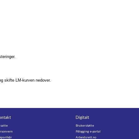
steringer.
ing skifte LM-kurven nedover.
ontakt
Digitalt
satte
Brukerstøtte
rsonvern
Pålogging e-portal
øpsvilkår
Arbeidsrett.no