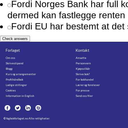
Fordi Norges Bank har full 
dermed kan fastlegge renten
Fordi EU har bestemt at det 
Check answers
Forlaget
Kontakt
Om oss
Ansatte
Skrivestipend
Personvern
Blogg
Kjøpsvilkår
Kurs og arrangementer
Skrive bok?
Profilhåndbok
For bokhandel
Ledige stillinger
Lærer og foreleser
Cookies
For presse
Information in English
Send oss filer
©
fagbokforlaget.no
Alle rettigheter.