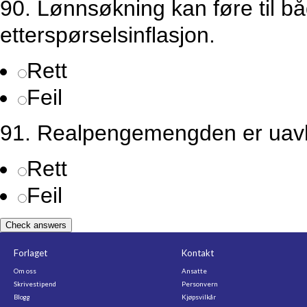
90. Lønnsøkning kan føre til b
etterspørselsinflasjon.
Rett
Feil
91. Realpengemengden er uavhe
Rett
Feil
Check answers
Forlaget
Kontakt
Om oss
Ansatte
Skrivestipend
Personvern
Blogg
Kjøpsvilkår