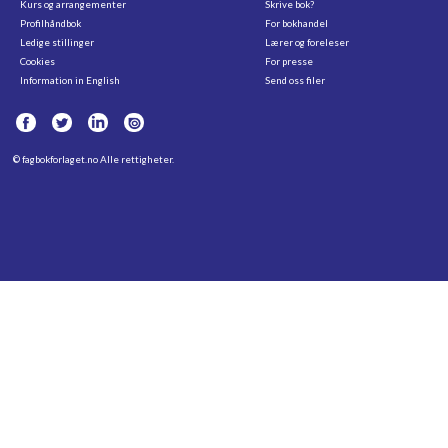
Kurs og arrangementer
Skrive bok?
Profilhåndbok
For bokhandel
Ledige stillinger
Lærer og foreleser
Cookies
For presse
Information in English
Send oss filer
©
fagbokforlaget.no
Alle rettigheter.